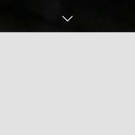
Zurück
Vor
Wir sind »Leuchtturmbetrieb«
für mehr biologische Vielfalt in
der Reblandschaft
Zeige
grösseres
Bild