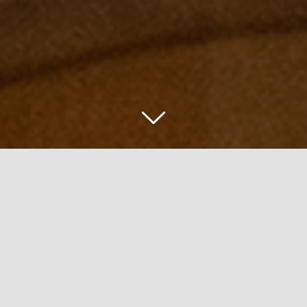
Bereits 1987 fällte der Kellermeister Bernhard
Kirsten den Entschluss, nach gewonnen
Erfahrungen im Ausland, nach Hause
zurückzukehren und sich und seine Leidenschaft
zum Wein im elterlichen Betrieb einzubringen.