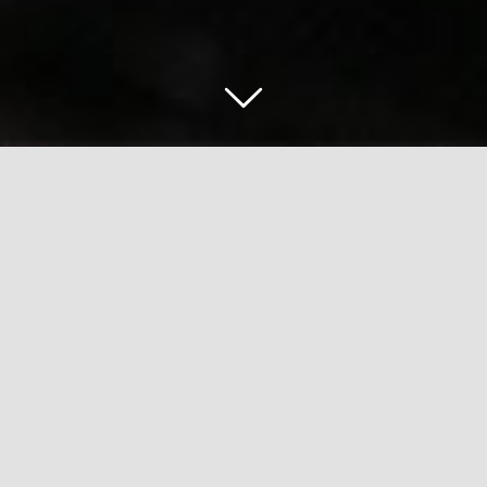
Zurück
Vor
Bernhard Kirsten macht blau
Zeige
grösseres
Bild