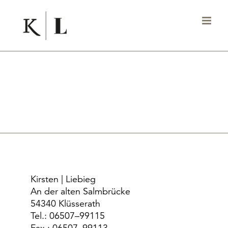
Zum
Inhalt
springen
Kirsten | Liebieg
An der alten Salmbrücke
54340 Klüsserath
Tel.: 06507–99115
Fax.: 06507–99113